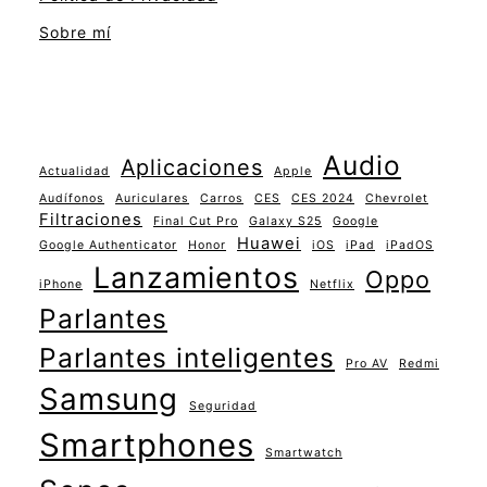
Sobre mí
Audio
Aplicaciones
Actualidad
Apple
Audífonos
Auriculares
Carros
CES
CES 2024
Chevrolet
Filtraciones
Final Cut Pro
Galaxy S25
Google
Huawei
Google Authenticator
Honor
iOS
iPad
iPadOS
Lanzamientos
Oppo
iPhone
Netflix
Parlantes
Parlantes inteligentes
Pro AV
Redmi
Samsung
Seguridad
Smartphones
Smartwatch