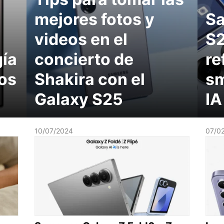
mejores fotos y
S
videos en el
S2
gía
concierto de
re
los
Shakira con el
sm
Galaxy S25
IA
10/07/2024
07/0