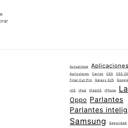
ue
orar
Aplicacione
Actualidad
Auriculares
Carros
CES
CES 2
Final Cut Pro
Galaxy S25
Googl
La
iOS
iPad
iPadOS
iPhone
Parlantes
Oppo
Parlantes inteli
Samsung
Seguridad