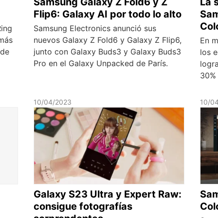
Samsung Galaxy Z Fold6 y Z
La 
Flip6: Galaxy AI por todo lo alto
Sam
Col
Ring
Samsung Electronics anunció sus
 más
nuevos Galaxy Z Fold6 y Galaxy Z Flip6,
En m
 de
junto con Galaxy Buds3 y Galaxy Buds3
los 
Pro en el Galaxy Unpacked de París.
logr
30% 
10/04/2023
10/0
Galaxy S23 Ultra y Expert Raw:
Sam
consigue fotografías
Col