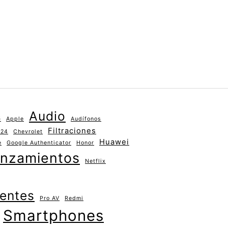
Audio
s
Apple
Audífonos
Filtraciones
024
Chevrolet
Huawei
e
Google Authenticator
Honor
nzamientos
Netflix
gentes
Pro AV
Redmi
Smartphones