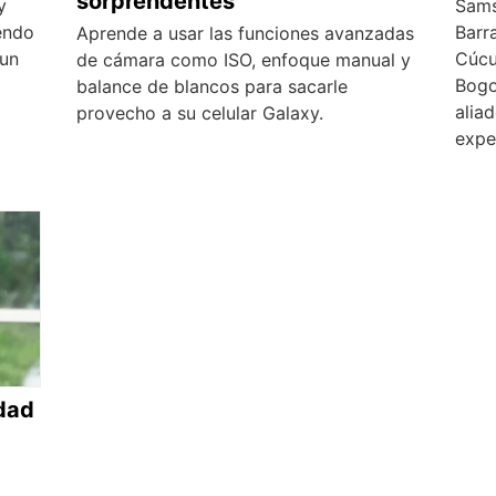
sorprendentes
y
Sams
endo
Barra
Aprende a usar las funciones avanzadas
 un
Cúcu
de cámara como ISO, enfoque manual y
Bogo
balance de blancos para sacarle
aliad
provecho a su celular Galaxy.
expe
dad