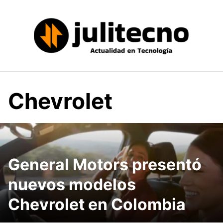
Saltar
al
contenido
Chevrolet
General Motors presentó
nuevos modelos
Chevrolet en Colombia