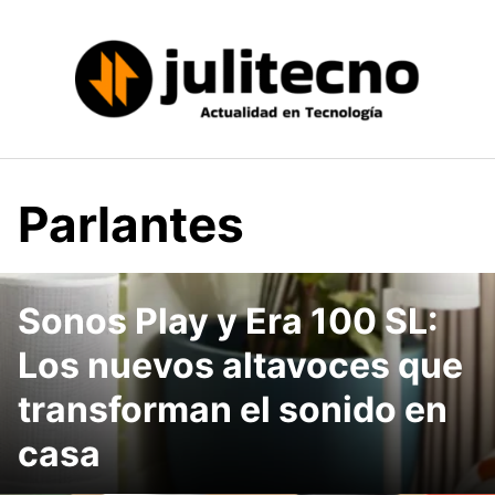
Saltar
al
contenido
Parlantes
Sonos Play y Era 100 SL:
Los nuevos altavoces que
transforman el sonido en
casa