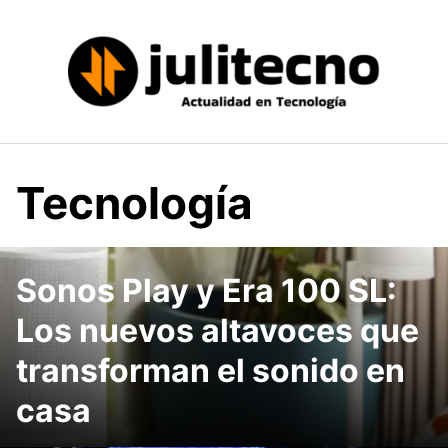
Saltar
al
contenido
Tecnología
Sonos Play y Era 100 SL:
Los nuevos altavoces que
transforman el sonido en
casa