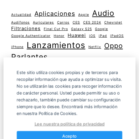
Audio
Aplicaciones
Actualidad
Apple
Audífonos
Auriculares
Carros
CES
CES 2024
Chevrolet
Filtraciones
Final Cut Pro
Galaxy S25
Google
Huawei
Google Authenticator
Honor
iOS
iPad
iPadOS
Lanzamientos
Oppo
iPhone
Netflix
Parlantes
Parlantes inteligentes
Pro AV
Redmi
Este sitio utiliza cookies propias y de terceros para
Samsung
recopilar información que ayuda a optimizar su visita.
Seguridad
No se utilizarán las cookies para recoger información
Smartphones
de carácter personal. Usted puede permitir su uso o
Smartwatch
rechazarlo, también puede cambiar su configuración
Sonos
Tutoriales
siempre que lo desee. Encontrará más información
Tendencias
Telegram
en nuestra Política de Cookies.
Uber
Weareable
Wereables
Whatsapp
Xiaomi
Lee nuestra política de privacidad
Acepto